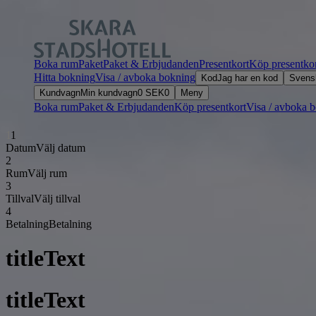
Boka rum
Paket
Paket & Erbjudanden
Presentkort
Köp presentko
Hitta bokning
Visa / avboka bokning
Kod
Jag har en kod
Svens
Kundvagn
Min kundvagn
0
SEK
0
Meny
Boka rum
Paket & Erbjudanden
Köp presentkort
Visa / avboka 
1
1
Datum
Välj datum
2
Rum
Välj rum
3
Tillval
Välj tillval
4
Betalning
Betalning
titleText
titleText