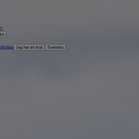
rt
ka
bokning
Jag har en kod
Svenska