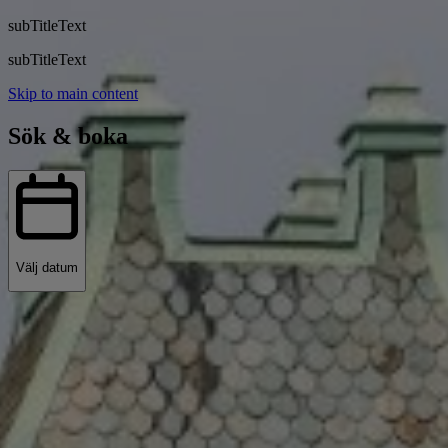
subTitleText
subTitleText
Skip to main content
Sök & boka
Välj datum